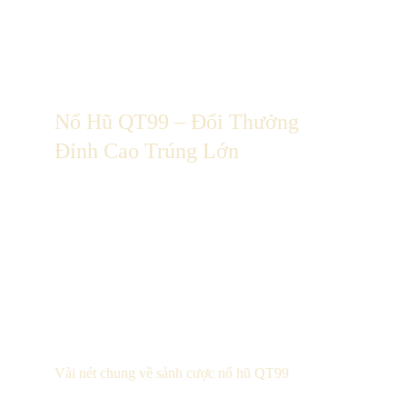
Nổ Hũ QT99 – Đổi Thưởng 
Đỉnh Cao Trúng Lớn
Nổ Hũ QT99 ngày càng được yêu thích và 
trở nên phổ biến nhờ chất lượng dịch vụ 
vượt trội. Tham gia vào thế giới quay xèng 
đầy màu sắc và sôi động, người chơi có cơ 
hội chinh phục những phần thưởng Jackpot 
khổng lồ, mang đến khả năng đổi đời chỉ 
với một lần trúng thưởng tại QT99.
Vài nét chung về sảnh cược nổ hũ QT99