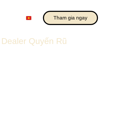
Tham gia ngay
BLOG
 Dealer Quyến Rũ
uốc tế. Trong bối cảnh casino trực tuyến không 
g ưu điểm khác biệt của chúng tôi và tự tin 
 niềm tin. Đó là lý do kết hợp cùng nhà phát 
ính kèm.