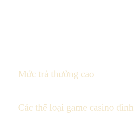
Một trong những yếu tố tạo sức hút cho sảnh cas
nghiệp, họ còn tạo không khí sôi nổi giúp người 
chân thực, xóa nhòa ranh giới sàn đấu ảo và sòn
Đa dạng game bài
Sảnh AE SEXY không chỉ sở hữu một hay hai tựa
trò chơi có phiên bản riêng để người chơi lựa c
Không chỉ vậy, một số game bài còn hỗ trợ phòn
là thân thiện với tân thủ và đã giúp sảnh game n
Mức trả thưởng cao
Một trong những lý do quan trọng khiến sảnh A
hoạt và tỷ lệ ăn cược luôn cập nhật để người c
nhận thêm quỹ thưởng hoặc vật phẩm giá trị cho
Các thể loại game casino đìn
Sảnh game phát triển nhiều thể loại trò chơi đ
casino đình đám, góp phần xây dựng danh tiếng 