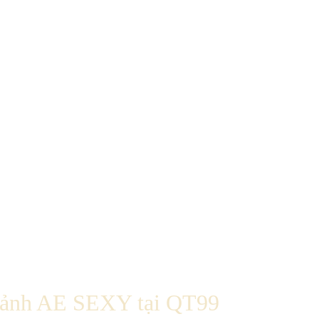
t cho tín đồ game
heo mệnh phục vụ cộng đồng game thủ bằng sản phẩm 
p pháp, đem lại sự yên tâm cho người chơi khi trải ng
 tường lửa và giám sát được áp dụng nhằm bảo vệ tài 
t nạp an toàn và theo dõi giao dịch.
 sảnh AE SEXY tại QT99