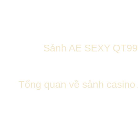
TRANG CHỦ
N
Sảnh AE SEXY QT99 
Sảnh AE SEXY là biểu tượng giải trí hàng đầu t
ngừng mở rộng, nền tảng duy trì uy tín nhờ giấ
gia nhập cộng đồng game thủ sôi động nhé.
Tổng quan về sảnh casino
Nhu cầu tham gia các trò chơi trực tuyến bùng n
hành nổi tiếng AE SEXY cải tiến sảnh casino với 