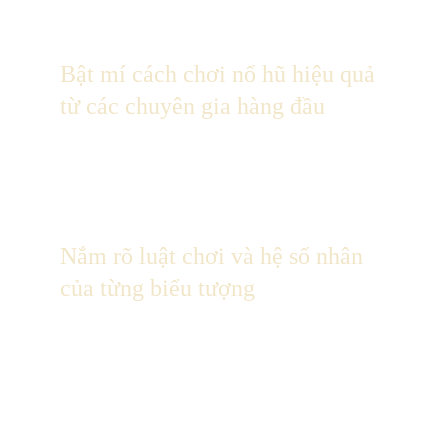
Bước 4: Chọn tựa game yêu thích và tham gia săn 
thưởng.
Bật mí cách chơi nổ hũ hiệu quả 
từ các chuyên gia hàng đầu
Dưới đây là một số cách chơi nổ hũ hiệu quả được 
QT99 tổng hợp từ nhiều cao thủ. Áp dụng ngay để 
không bỏ lỡ cơ hội săn tiền thưởng hấp dẫn nhé.
Nắm rõ luật chơi và hệ số nhân 
của từng biểu tượng
Trước khi tham gia quay hũ, người chơi cần nắm 
rõ luật chơi cũng như hệ số nhân của từng biểu 
tượng. Điều này sẽ giúp bạn hiểu rõ cách chơi nổ 
hũ và quy luật vận hành để đạt được kết quả tốt 
hơn.