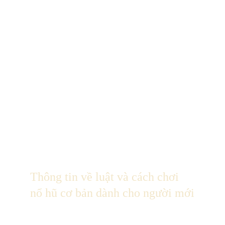
Hướng dẫn cách chơi nổ hũ hiệu quả tại 
QT99
Với lối chơi đơn giản, đặt cược dễ dàng, nổ hũ tại 
nhà cái QT99 đang ngày càng thu hút sự chú ý và 
sự tham gia của nhiều khách hàng. Nhờ nhiều ưu 
đãi hấp dẫn, sàn game này đã trở thành một trong 
những lựa chọn hàng đầu trong danh sách các nhà 
cái uy tín mà bạn có thể cân nhắc.
Thông tin về luật và cách chơi 
nổ hũ cơ bản dành cho người mới
Dưới đây là các thông tin chi tiết về cách chơi nổ 