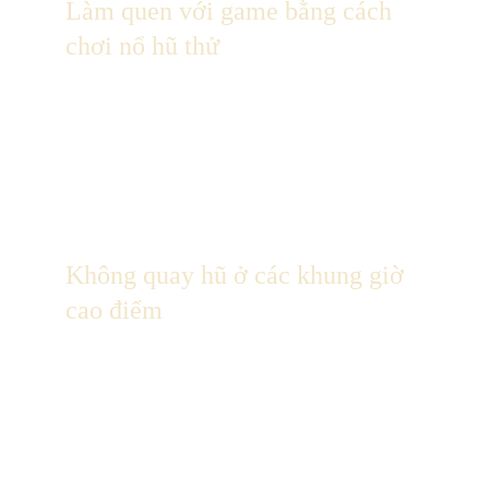
Làm quen với game bằng cách 
chơi nổ hũ thử
Nếu bạn chưa có nhiều kinh nghiệm hoặc chỉ 
muốn làm quen với game quay hũ, hãy bắt đầu 
bằng cách kích hoạt chế độ chơi thử. Qua đó, 
người chơi có thể hiểu rõ hơn cơ chế của game 
slot, làm quen với giao diện và cách vận hành 
trước khi tham gia trải nghiệm chính thức.
Không quay hũ ở các khung giờ 
cao điểm
Tuyệt đối không nên chơi vào các khung giờ có 
đông người tham gia. Bởi số lượng khách hàng 
tham gia càng nhiều thì tỷ lệ thắng càng thấp. Cách 
chơi nổ hũ này hoàn toàn đúng bởi tỷ lệ sẽ được 
chia cho các con số đặt cược. Để ngày càng tăng 
cơ hội săn hũ thì bạn cần truy cập vào các khung 
giờ có ít người chơi.