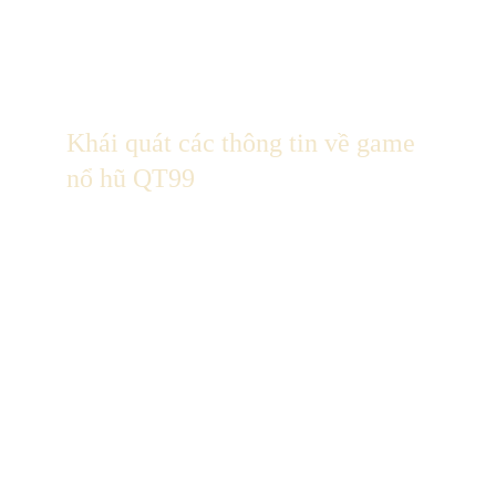
hấp dẫn bậc nhất.
Cùng QT99 tìm hiểu mọi thông tin về dòng game 
này ngay trong bài viết sau nhé.
Khái quát các thông tin về game 
nổ hũ QT99
Nổ hũ QT99 là một dạng game slot, trong đó quà 
tặng có thể được cộng dồn để hình thành quỹ 
thưởng riêng. Khi người chơi quay, một phần tiền 
cược sẽ được thêm vào quỹ thưởng ban đầu. Nếu 
trúng giải độc đắc, bạn sẽ nhận được toàn bộ số 
tiền tích lũy trong quỹ thưởng đó.