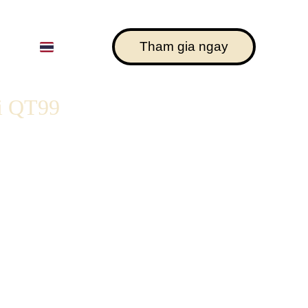
Tham gia ngay
ại QT99
ị lên đến hàng trăm triệu đồng. Với giao diện 
ại giây phút giải trí mà còn cơ hội đổi đời 
kế đồ họa 3D sống động, âm thanh chân thực và 
 trò chơi thu hút đông đảo game thủ yêu thích 