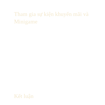
vòng quay.
Tham gia sự kiện khuyến mãi và 
Minigame
Đừng bỏ lỡ cơ hội tham gia các chương trình 
khuyến mãi hoặc minigame tại QT99. Những sự 
kiện này không chỉ mang tính giải trí cao mà còn 
cung cấp nguồn vốn miễn phí, giúp người chơi tiếp 
tục trải nghiệm và gia tăng khả năng trúng thưởng 
lớn.
Việc áp dụng linh hoạt các mẹo chơi trên sẽ giúp 
bạn tối ưu hóa cơ hội chiến thắng khi tham gia Nổ 
hũ QT99, đồng thời nhận về nhiều phần thưởng 
hấp dẫn và giá trị.
Kết luận
Nổ hũ QT99 chính là lựa chọn lý tưởng dành cho 