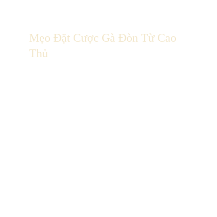
Gà đòn: Nặng hơn, từ 2.5 – 3.5kg.
Gà cựa: Nhẹ hơn, dao động từ 1.5 – 2.2kg.
Mẹo Đặt Cược Gà Đòn Từ Cao 
Thủ
Để tăng tỷ lệ thắng khi cá cược gà đòn, bạn cần 
lưu ý những điểm sau:
Mẹo Đặt Cược Gà Đòn Từ Cao Thủ
Quan Sát Ngoại Hình Và Sức Khỏe Của Gà
Chọn gà có thân hình cân đối, chân cao, vảy 